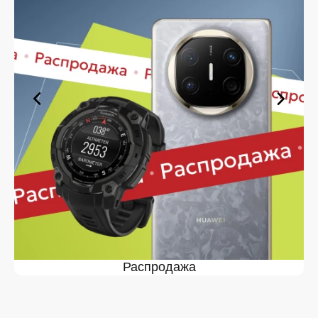
позволяющие сделать покупку комфортной. Просто
выберите нужную позицию, добавьте в корзину и
оформите заявку — купить Apple AirPods Pro 3 в вы
сможете в кратчайшие сроки.
Ассортимент Apple AirPods Pro 3
в магазине iSpace в
На нашей торговой платформе представлен широкий
выбор продукции. Среди ассортимента, как новинки
рынка, так и проверенные временем модели. Каждый
продукт в каталоге соответствует стандартам
качества. Вы можете выбрать и заказать Apple
AirPods Pro 3 в в удобной конфигурации и с доступной
ценой.
Мы постоянно обновляем ассортимент, отслеживаем
наличие, поддерживаем актуальность информации,
касающейся цен и наличия. Благодаря этому клиенты
получают лучшие предложения и экономят своё
Распродажа
время. Преимущества покупки у нас:
Широкий выбор с регулярным обновлением. Мы
следим за новинками рынка и оперативно