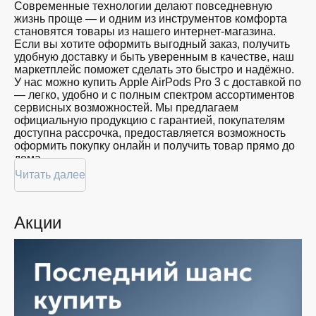
Современные технологии делают повседневную
жизнь проще — и одним из инструментов комфорта
становятся товары из нашего интернет-магазина.
Если вы хотите оформить выгодный заказ, получить
удобную доставку и быть уверенным в качестве, наш
маркетплейс поможет сделать это быстро и надёжно.
У нас можно купить Apple AirPods Pro 3 с доставкой по
— легко, удобно и с полным спектром ассортиментов
сервисных возможностей. Мы предлагаем
официальную продукцию с гарантией, покупателям
доступна рассрочка, предоставляется возможность
оформить покупку онлайн и получить товар прямо до
дома.
Читать далее
Покупателям доступна покупка Apple AirPods Pro 3 по
привлекательной цене: мы регулярно обновляем
ассортимент, следим за актуальностью наличия и
Акции
предоставляем большой выбор продукции. В нашем
магазине в вы всегда найдёте нужный продукт в
нужный момент. Доставим ваш товар быстро —
независимо от объема, с возможностью выполнить
бесплатную доставку.
Планируете покупку в рассрочку? У нас есть такая
услуга. Мы предлагаем удобные условия оплаты,