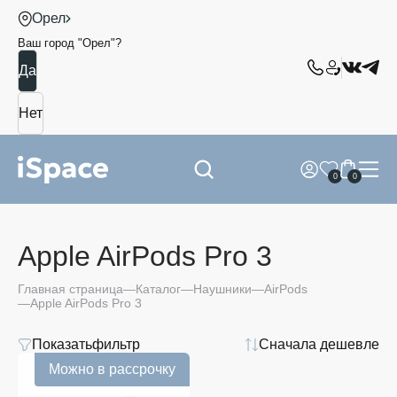
Орел
Ваш город "
Орел
"?
0
0
Apple AirPods Pro 3
Apple
Главная страница
Каталог
Наушники
AirPods
AirPods
Apple AirPods Pro 3
Pro 3
Показать
фильтр
Сначала дешевле
Модель
Можно в рассрочку