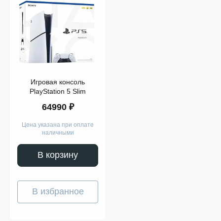
Показать
PlayStation
ещё
5 Slim
Память
Игровая консоль
PlayStation 5 Slim
Модель
64990 ₽
Цена указана при оплате
наличными
Показать
В корзину
ещё
В избранное