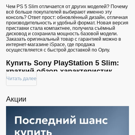
Чем PS 5 Slim отличается от других моделей? Почему
всё больше покупателей выбирают именно эту
консоль? Ответ прост: обновлённый дизайн, отличная
производительность и удобный формат. Новая версия
приставки стала компактнее, получила съёмный
дисковод и сохранила мощность базовой модели.
Заказать оригинальный товар с гарантией можно в
интернет-магазине iSpace, где продажа
осуществляется с быстрой доставкой по Орлу.
Купить Sony PlayStation 5 Slim:
краткий обзор характеристик
консоли
Читать далее
Модель сочетает в себе продуманный функционал и
современные технические решения. Ключевые
Акции
характеристики, на которые следует обратить
внимание, если вы планируете купить PS5 Slim:
Увеличенный SSD-накопитель объёмом 1 ТБ для
хранения игр и мультимедиа;
Съёмный дисковод, упрощающий обслуживание
и расширяющий варианты использования;