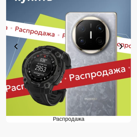
Поддержка 4K и HDR для максимального
качества графики;
Компактный корпус, удобный для размещения
даже в ограниченном пространстве;
Высокая производительность и стабильность
при любом игровом сценарии.
PS 5 Slim — это игровой центр нового поколения,
который обеспечивает высокое качество
изображения, удобство в эксплуатации и
совместимость с широким спектром аксессуаров.
Лучшая цена Сони Плейстейшен
5 Слим в Орле и другие
преимущества магазина iSpace
Интернет-магазин iSpace предлагает выгодные
условия для тех, кто хочет купить PlayStation 5 Slim в
Орле. В каталоге представлены только оригинальные
модели с официальной гарантией. Вся продукция
Распродажа
поступает напрямую от производителя, а ассортимент
включает разные комплектации и варианты поставки.