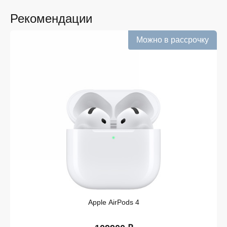
Благодаря гибкой системе оплаты, быстрой доставке
и профессиональному сервису покупка становится
Рекомендации
максимально удобной. Заказ можно оформить онлайн
— это быстро и просто, без лишних ожиданий и
Можно в рассрочку
поездок по городу.
Если вас интересует PS 5 Slim в Орле, рекомендуем
обратить внимание на iSpace. Стоимость PS5 Slim в
Орле зависит от комплектации, а акции и
специальные предложения делают покупку ещё более
привлекательной.
Apple AirPods 4