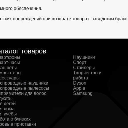
ммного обеспечения.
еских повреждений при возврате товара с заводским брако
аталог товаров
артфоны
Наушники
арт-часы
Спорт
аншеты
Стайлеры
мпьютеры
Творчество и
сессуары
работа
спроводные наушники
Dyson
спроводные пылесосы
Apple
прямители для волос
Samsung
джеты
я детей
я дома
я учёбы
бота о близких
ровые приставки