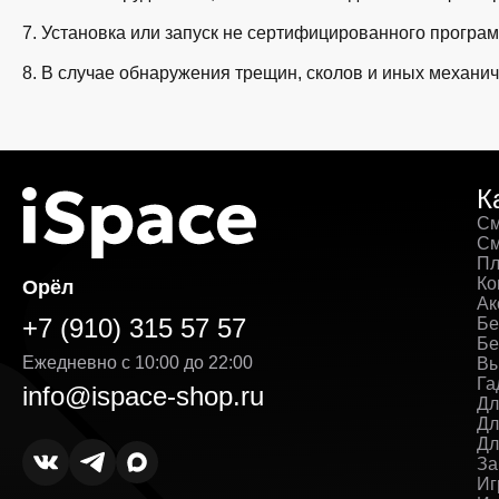
7. Установка или запуск не сертифицированного програ
8. В случае обнаружения трещин, сколов и иных механич
К
См
См
Пл
Ко
Орёл
Ак
+7 (910) 315 57 57
Бе
Бе
Ежедневно с 10:00 до 22:00
Вы
Га
info@ispace-shop.ru
Дл
Дл
Дл
За
Иг