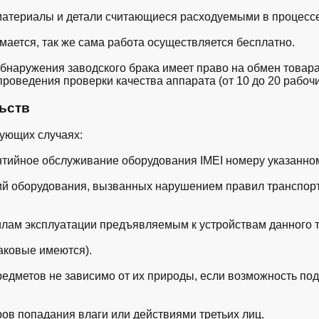
 материалы и детали считающиеся расходуемыми в процессе
имается, так же сама работа осуществляется бесплатно.
 обнаружения заводского брака имеет право на обмен товар
роведения проверки качества аппарата (от 10 до 20 рабочи
ьств
дующих случаях:
нтийное обслуживание оборудования IMEI номеру указанном
ий оборудования, вызванных нарушением правил транспорт
илам эксплуатации предъявляемым к устройствам данного т
аковые имеются).
редметов не зависимо от их природы, если возможность под
ов попадания влаги или действиями третьих лиц.