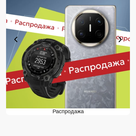
выберите нужную позицию, добавьте в корзину и
оформите заявку — купить Nintendo Switchh в вы
сможете в кратчайшие сроки.
Ассортимент Nintendo Switchh в
магазине iSpace в
На нашей торговой платформе представлен широкий
выбор продукции. Среди ассортимента, как новинки
рынка, так и проверенные временем модели. Каждый
продукт в каталоге соответствует стандартам
качества. Вы можете выбрать и заказать Nintendo
Switchh в в удобной конфигурации и с доступной
ценой.
Мы постоянно обновляем ассортимент, отслеживаем
наличие, поддерживаем актуальность информации,
касающейся цен и наличия. Благодаря этому клиенты
получают лучшие предложения и экономят своё
Распродажа
время. Преимущества покупки у нас:
Широкий выбор с регулярным обновлением. Мы
следим за новинками рынка и оперативно
добавляем их в каталог.