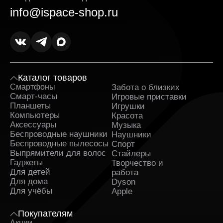
выгодной.
info@ispace-shop.ru
Оригинальные товары в ассортименте с
гарантией. Вся продукция поставляется
напрямую от официальных дистрибьюторов. К
каждому заказу прилагаются гарантийные
документы.
Оперативная доставка Nintendo Switchh в и
Каталог товаров
полное сопровождение заказа. Заявка
Смартфоны
Забота о близких
Sa
обрабатывается сразу после оформления и
Смарт-часы
Игровые приставки
быстро передаётся в службу, которая
Планшеты
Игрушки
занимается доставкой. На каждом этапе вы
Компьютеры
Красота
получаете уведомления и можете отслеживать
Аксессуары
Музыка
путь заказа.
Беспроводные наушники
Наушники
Беспроводные пылесосы
Спорт
Поддержка клиентов и бонусные предложения.
Выпрямители для волос
Стайлеры
Служба поддержки работает ежедневно и
Гаджеты
Творчество и
помогает решить любые вопросы до и после
Для детей
работа
покупки. Постоянным клиентам доступны
Для дома
Dyson
индивидуальные предложения и накопительные
Для учёбы
бонусы.
Apple
Регулярные акции и сезонные скидки. Мы часто
Покупателям
проводим распродажи и предоставляем купоны
Акции