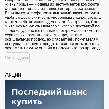
жизнь проще — и одним из инструментов комфорта
становятся товары из нашего интернет-магазина.
Если вы хотите оформить выгодный заказ, получить
удобную доставку и быть уверенным в качестве, наш
маркетплейс поможет сделать это быстро и надёжно.
У нас можно купить Nintendo Switchh с доставкой по
— легко, удобно и с полным спектром ассортиментов
сервисных возможностей. Мы предлагаем
официальную продукцию с гарантией, покупателям
доступна рассрочка, предоставляется возможность
оформить покупку онлайн и получить товар прямо до
дома.
Читать далее
Покупателям доступна покупка Nintendo Switchh по
привлекательной цене: мы регулярно обновляем
ассортимент, следим за актуальностью наличия и
Акции
предоставляем большой выбор продукции. В нашем
магазине в вы всегда найдёте нужный продукт в
нужный момент. Доставим ваш товар быстро —
независимо от объема, с возможностью выполнить
бесплатную доставку.
Планируете покупку в рассрочку? У нас есть такая
услуга. Мы предлагаем удобные условия оплаты,
позволяющие сделать покупку комфортной. Просто