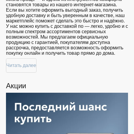
близких
становятся товары из нашего интернет-магазина.
128
Красота
Если вы хотите оформить выгодный заказ, получить
GB
Спорт
удобную доставку и быть уверенным в качестве, наш
Для
маркетплейс поможет сделать это быстро и надёжно.
дома
У нас можно купить с доставкой по — легко, удобно и с
полным спектром ассортиментов сервисных
Цена
возможностей. Мы предлагаем официальную
продукцию с гарантией, покупателям доступна
от
до
рассрочка, предоставляется возможность оформить
покупку онлайн и получить товар прямо до дома.
Цвет
Покупателям доступна покупка по привлекательной
Читать далее
цене: мы регулярно обновляем ассортимент, следим
за актуальностью наличия и предоставляем большой
выбор продукции. В нашем магазине в вы всегда
Акции
найдёте нужный продукт в нужный момент. Доставим
Показать
ваш товар быстро — независимо от объема, с
ещё
возможностью выполнить бесплатную доставку.
Планируете покупку в рассрочку? У нас есть такая
Память
услуга. Мы предлагаем удобные условия оплаты,
позволяющие сделать покупку комфортной. Просто
выберите нужную позицию, добавьте в корзину и
оформите заявку — купить в вы сможете в
кратчайшие сроки.