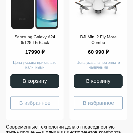
Компьютеры
Смарт-
часы
Гаджеты
Наушники
Аксессуары
Dyson
Samsung Galaxy A24
DJI Mini 2 Fly More
Apple
Samsung
6/128 ГБ Black
Combo
Беспроводные
17990 ₽
60 990 ₽
наушники
Беспроводные
пылесосы
Цена указана при оплате
Цена указана при оплате
Выпрямители
наличными
наличными
для
волос
Стайлеры
В корзину
В корзину
Для
учёбы
Игрушки
Творчество
В избранное
В избранное
и
работа
Музыка
Для
детей
Современные технологии делают повседневную
Забота
жизнь проще — и одним из инструментов комфорта
о