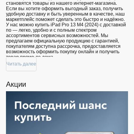
становятся товары из нашего интернет-магазина.
Если вы хотите оформить выгодный заказ, получить
удобную доставку и быть уверенным в качестве, наш
маркетплейс поможет сделать это быстро и надёжно.
У нас можно купить iPad Pro 13 M4 (2024) с доставкой
по — легко, удобно и с полным спектром
ассортиментов сервисных возможностей. Мы
предлагаем официальную продукцию с гарантией,
покупателям доступна рассрочка, предоставляется
возможность оформить покупку онлайн и получить
товар прямо до дома.
Читать далее
Покупателям доступна покупка iPad Pro 13 M4 (2024)
по привлекательной цене: мы регулярно обновляем
ассортимент, следим за актуальностью наличия и
Акции
предоставляем большой выбор продукции. В нашем
магазине в вы всегда найдёте нужный продукт в
нужный момент. Доставим ваш товар быстро —
независимо от объема, с возможностью выполнить
бесплатную доставку.
Планируете покупку в рассрочку? У нас есть такая
услуга. Мы предлагаем удобные условия оплаты,
позволяющие сделать покупку комфортной. Просто
выберите нужную позицию, добавьте в корзину и