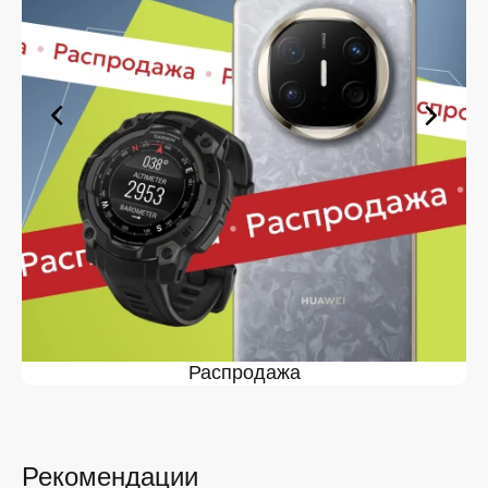
оформите заявку — купить iPad Pro 13 M4 (2024) в вы
сможете в кратчайшие сроки.
Ассортимент iPad Pro 13 M4
(2024) в магазине iSpace в
На нашей торговой платформе представлен широкий
выбор продукции. Среди ассортимента, как новинки
рынка, так и проверенные временем модели. Каждый
продукт в каталоге соответствует стандартам
качества. Вы можете выбрать и заказать iPad Pro 13
M4 (2024) в в удобной конфигурации и с доступной
ценой.
Мы постоянно обновляем ассортимент, отслеживаем
наличие, поддерживаем актуальность информации,
касающейся цен и наличия. Благодаря этому клиенты
получают лучшие предложения и экономят своё
Распродажа
время. Преимущества покупки у нас:
Широкий выбор с регулярным обновлением. Мы
следим за новинками рынка и оперативно
добавляем их в каталог.
Рекомендации