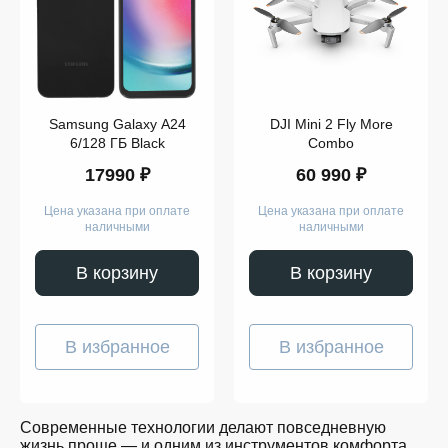
Компьютеры
Смарт-
часы
Гаджеты
Наушники
Аксессуары
Dyson
Samsung Galaxy A24
DJI Mini 2 Fly More
Apple
Samsung
6/128 ГБ Black
Combo
Беспроводные
17990 ₽
60 990 ₽
наушники
Беспроводные
пылесосы
Цена указана при оплате
Цена указана при оплате
Выпрямители
наличными
наличными
для
волос
Стайлеры
В корзину
В корзину
Для
учёбы
Игрушки
Творчество
В избранное
В избранное
и
работа
Музыка
Для
детей
Современные технологии делают повседневную
Забота
жизнь проще — и одним из инструментов комфорта
о