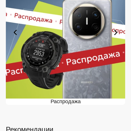
Ассортимент в магазине iSpace в
На нашей торговой платформе представлен широкий
выбор продукции. Среди ассортимента, как новинки
рынка, так и проверенные временем модели. Каждый
продукт в каталоге соответствует стандартам
качества. Вы можете выбрать и заказать в в удобной
конфигурации и с доступной ценой.
Мы постоянно обновляем ассортимент, отслеживаем
наличие, поддерживаем актуальность информации,
касающейся цен и наличия. Благодаря этому клиенты
получают лучшие предложения и экономят своё
время. Преимущества покупки у нас:
Широкий выбор с регулярным обновлением. Мы
следим за новинками рынка и оперативно
Распродажа
добавляем их в каталог.
Подтверждённое наличие на складе.
Информация о наличии обновляется в режиме
реального времени.
Рекомендации