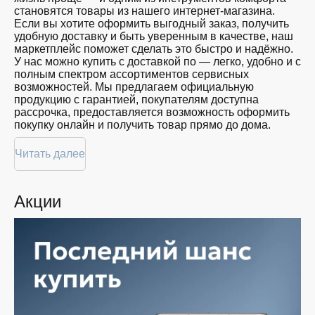
близких
становятся товары из нашего интернет-магазина.
128
Красота
Если вы хотите оформить выгодный заказ, получить
GB
Спорт
удобную доставку и быть уверенным в качестве, наш
Для
маркетплейс поможет сделать это быстро и надёжно.
дома
У нас можно купить с доставкой по — легко, удобно и с
полным спектром ассортиментов сервисных
Цена
возможностей. Мы предлагаем официальную
продукцию с гарантией, покупателям доступна
от
до
рассрочка, предоставляется возможность оформить
покупку онлайн и получить товар прямо до дома.
Цвет
Покупателям доступна покупка по привлекательной
Читать далее
цене: мы регулярно обновляем ассортимент, следим
за актуальностью наличия и предоставляем большой
выбор продукции. В нашем магазине в вы всегда
Акции
найдёте нужный продукт в нужный момент. Доставим
Показать
ваш товар быстро — независимо от объема, с
ещё
возможностью выполнить бесплатную доставку.
Планируете покупку в рассрочку? У нас есть такая
Память
услуга. Мы предлагаем удобные условия оплаты,
позволяющие сделать покупку комфортной. Просто
выберите нужную позицию, добавьте в корзину и
оформите заявку — купить в вы сможете в
кратчайшие сроки.