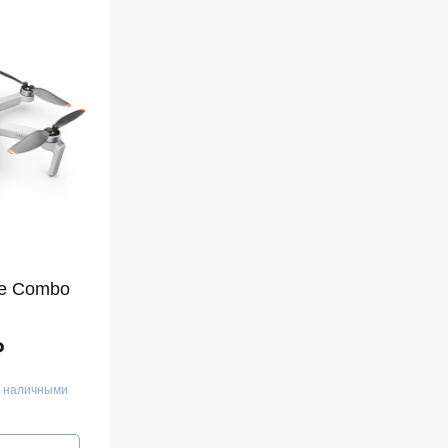
ore Combo
₽
е наличными