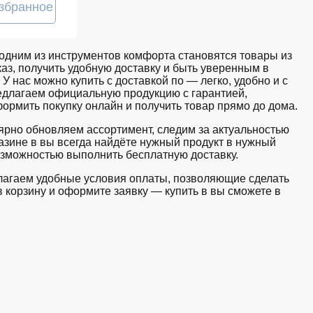
збранное
дним из инструментов комфорта становятся товары из
аз, получить удобную доставку и быть уверенным в
У нас можно купить с доставкой по — легко, удобно и с
длагаем официальную продукцию с гарантией,
ормить покупку онлайн и получить товар прямо до дома.
ярно обновляем ассортимент, следим за актуальностью
зине в вы всегда найдёте нужный продукт в нужный
озможностью выполнить бесплатную доставку.
едлагаем удобные условия оплаты, позволяющие сделать
 корзину и оформите заявку — купить в вы сможете в
ии. Среди ассортимента, как новинки рынка, так и
тствует стандартам качества. Вы можете выбрать и
держиваем актуальность информации, касающейся цен и