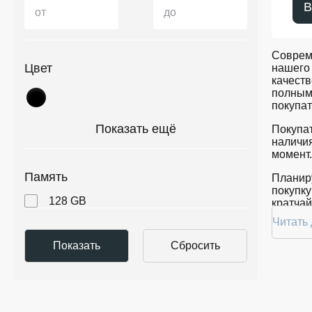
В
от
до
Соврем
Цвет
нашего 
качеств
полным
покупат
Показать ещё
Покупат
наличия
момент.
Память
Планиру
покупку
128 GB
кратчай
Читать
Ассо
На наше
провере
заказат
Мы пос