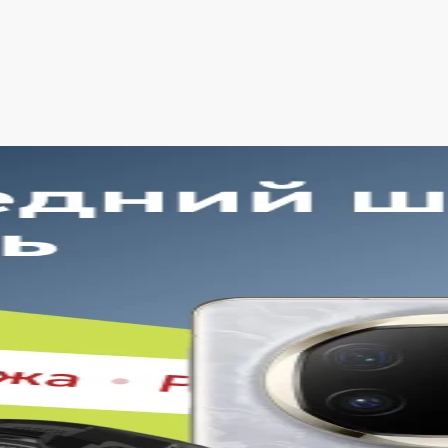
. Благодаря этому клиенты получают лучшие предложения 
рокий выбор с регулярным обновлением. Мы следим за нов
дтверждённое наличие на складе. Информация о наличии 
годная цена без скрытых комиссий. Все цены на сайте пр
каза.
обная оплата с возможностью оформлять покупки по всем 
очнить детали по рассрочке прямо в карточке товара.
еративная доставка по . Курьерская служба работает ежед
газина в кратчайшие сроки.
одход делает покупку простой и безопасной. Мы гарантируе
в карточке, — с подтверждёнными характеристиками и офи
пайте в iSpace без переплат!
ернет-магазин предоставляет выгодные условия для покуп
ы всегда можете рассчитывать на адекватную цену, отличны
им за тем, чтобы каждая часть заказа соответствовала ожи
Преимущества продажи на нашей платформе: