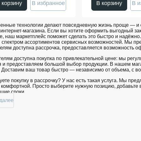
 корзину
В избранное
В корзину
В и
енные технологии делают повседневную жизнь проще — и о
интернет-магазина. Если вы хотите оформить выгодный зак
е, наш маркетплейс поможет сделать это быстро и надёжно. 
 спектром ассортиментов сервисных возможностей. Мы пре
елям доступна рассрочка, предоставляется возможность оф
елям доступна покупка по привлекательной цене: мы регул
 и предоставляем большой выбор продукции. В нашем мага
 Доставим ваш товар быстро — независимо от объема, с в
ете покупку в рассрочку? У нас есть такая услуга. Мы пр
 комфортной. Просто выберите нужную позицию, добавьте в
шие сроки.
 далее
ртимент в магазине iSpace в
й торговой платформе представлен широкий выбор продукц
нные временем модели. Каждый продукт в каталоге соотве
ь в в удобной конфигурации и с доступной ценой.
тоянно обновляем ассортимент, отслеживаем наличие, под