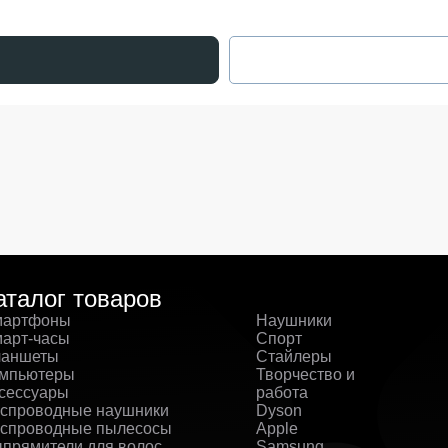
аталог товаров
артфоны
Наушники
арт-часы
Спорт
аншеты
Стайлеры
мпьютеры
Творчество и
сессуары
работа
спроводные наушники
Dyson
спроводные пылесосы
Apple
прямители для волос
Samsung