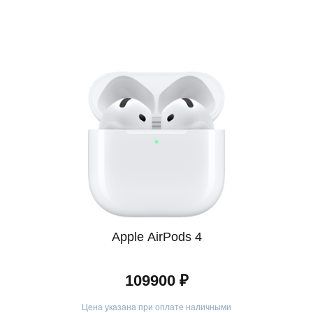
м ваше доверие и стремимся предложить лучший сервис. У
те качественный продукт с официальной гарантией. Услови
вы могли принимать решения с уверенностью.
Apple AirPods 4
109900 ₽
Цена указана при оплате наличными