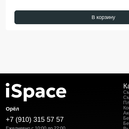
В корзину
К
См
См
Пл
Ко
Орёл
Ак
+7 (910) 315 57 57
Бе
Бе
Ежедневно с 10:00 до 22:00
Вы