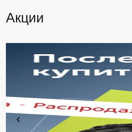
наличия
Акции
Ши
По
Вы
за
Уд
ут
Оп
ма
Такой п
указан 
Поку
Наш инт
У нас в
Мы след
руки. 