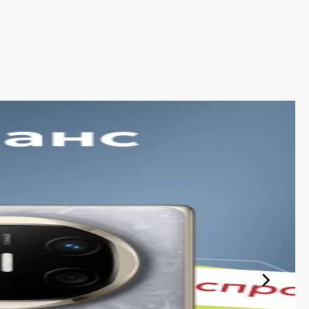
и экономят своё время. Преимущества покупки у нас:
инками рынка и оперативно добавляем их в каталог.
обновляется в режиме реального времени.
озрачны и соответствуют итоговой сумме при оформлении
ассортиментам с рассрочкой. При необходимости можно
невно и доставляет заказы по всему ассортименту
м, что вы получите именно тот продукт, который был
циальной гарантией.
ателей, стремящихся сэкономить, не жертвуя качеством.
е условия покупки и доставку в удобное для вас время.
даниям — от первого клика на сайте до получения на