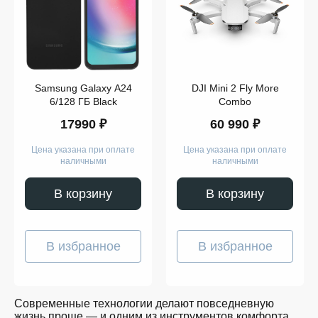
Компьютеры
Смарт-
часы
Гаджеты
Наушники
Аксессуары
Dyson
Samsung Galaxy A24
DJI Mini 2 Fly More
Apple
Samsung
6/128 ГБ Black
Combo
Беспроводные
17990 ₽
60 990 ₽
наушники
Беспроводные
пылесосы
Цена указана при оплате
Цена указана при оплате
Выпрямители
наличными
наличными
для
волос
Стайлеры
В корзину
В корзину
Для
учёбы
Игрушки
Творчество
В избранное
В избранное
и
работа
Музыка
Для
детей
Современные технологии делают повседневную
Забота
жизнь проще — и одним из инструментов комфорта
о