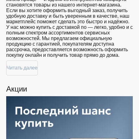
близких
становятся товары из нашего интернет-магазина.
128
Красота
Если вы хотите оформить выгодный заказ, получить
GB
Спорт
удобную доставку и быть уверенным в качестве, наш
Для
маркетплейс поможет сделать это быстро и надёжно.
дома
У нас можно купить с доставкой по — легко, удобно и с
полным спектром ассортиментов сервисных
Цена
возможностей. Мы предлагаем официальную
продукцию с гарантией, покупателям доступна
от
до
рассрочка, предоставляется возможность оформить
покупку онлайн и получить товар прямо до дома.
Цвет
Покупателям доступна покупка по привлекательной
Читать далее
цене: мы регулярно обновляем ассортимент, следим
за актуальностью наличия и предоставляем большой
выбор продукции. В нашем магазине в вы всегда
Акции
найдёте нужный продукт в нужный момент. Доставим
Показать
ваш товар быстро — независимо от объема, с
ещё
возможностью выполнить бесплатную доставку.
Планируете покупку в рассрочку? У нас есть такая
Память
услуга. Мы предлагаем удобные условия оплаты,
позволяющие сделать покупку комфортной. Просто
выберите нужную позицию, добавьте в корзину и
оформите заявку — купить в вы сможете в
кратчайшие сроки.