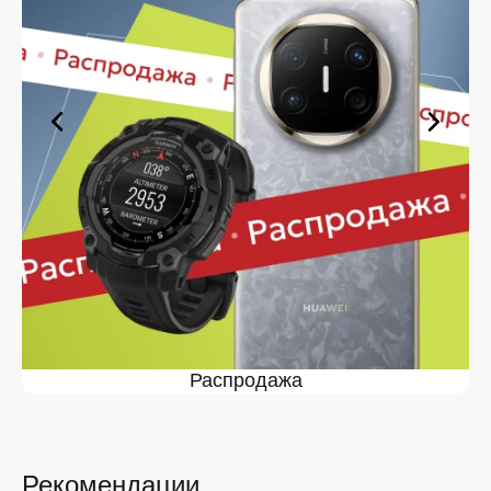
Ассортимент в магазине iSpace в
На нашей торговой платформе представлен широкий
выбор продукции. Среди ассортимента, как новинки
рынка, так и проверенные временем модели. Каждый
продукт в каталоге соответствует стандартам
качества. Вы можете выбрать и заказать в в удобной
конфигурации и с доступной ценой.
Мы постоянно обновляем ассортимент, отслеживаем
наличие, поддерживаем актуальность информации,
касающейся цен и наличия. Благодаря этому клиенты
получают лучшие предложения и экономят своё
время. Преимущества покупки у нас:
Широкий выбор с регулярным обновлением. Мы
следим за новинками рынка и оперативно
Распродажа
добавляем их в каталог.
Подтверждённое наличие на складе.
Информация о наличии обновляется в режиме
реального времени.
Рекомендации