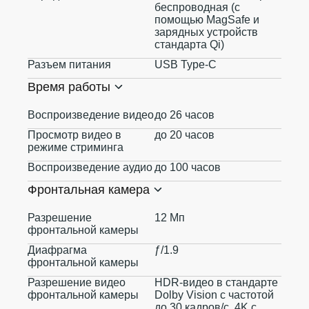
беспроводная (с
помощью MagSafe и
зарядных устройств
стандарта Qi)
Разъем питания
USB Type-C
Время работы
Воспроизведение видео
до 26 часов
Просмотр видео в
до 20 часов
режиме стриминга
Воспроизведение аудио
до 100 часов
Фронтальная камера
Разрешение
12 Мп
фронтальной камеры
Диафрагма
ƒ/1.9
фронтальной камеры
Разрешение видео
HDR‑видео в стандарте
фронтальной камеры
Dolby Vision с частотой
до 30 кадров/с, 4K с