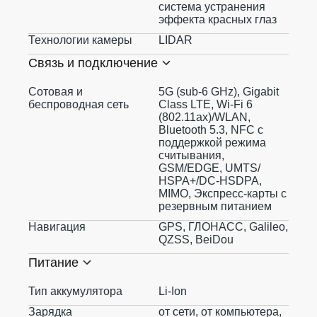
система устранения
эффекта красных глаз
Технологии камеры
LIDAR
Связь и подключение
Сотовая и
5G (sub‑6 GHz), Gigabit
беспроводная сеть
Class LTE, Wi‑Fi 6
(802.11ax)/WLAN,
Bluetooth 5.3, NFC с
поддержкой режима
считывания,
GSM/EDGE, UMTS/​
HSPA+/​DC-HSDPA,
MIMO, Экспресс‑карты с
резервным питанием
Навигация
GPS, ГЛОНАСС, Galileo,
QZSS, BeiDou
Питание
Тип аккумулятора
Li-Ion
Зарядка
от сети, от компьютера,