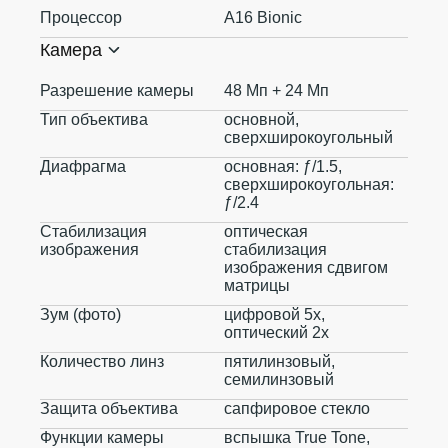
Процессор
A16 Bionic
Камера
Разрешение камеры
48 Мп + 24 Мп
Тип объектива
основной,
сверхширокоугольный
Диафрагма
основная: ƒ/1.5,
сверхширокоугольная:
ƒ/2.4
Стабилизация
оптическая
изображения
стабилизация
изображения сдвигом
матрицы
Зум (фото)
цифровой 5x,
оптический 2x
Количество линз
пятилинзовый,
семилинзовый
Защита объектива
сапфировое стекло
Функции камеры
вспышка True Tone,