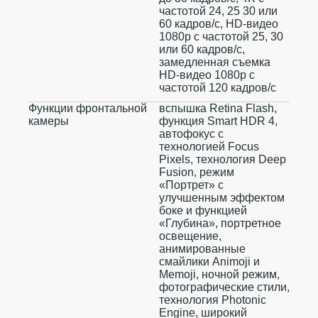
частотой 24, 25 30 или
60 кадров/с, HD-видео
1080p с частотой 25, 30
или 60 кадров/с,
замедленная съемка
HD-видео 1080p с
частотой 120 кадров/с
Функции фронтальной
вспышка Retina Flash,
камеры
функция Smart HDR 4,
автофокус с
технологией Focus
Pixels, технология Deep
Fusion, режим
«Портрет» с
улучшенным эффектом
боке и функцией
«Глубина», портретное
освещение,
анимированные
смайлики Animoji и
Memoji, ночной режим,
фотографические стили,
технология Photonic
Engine, широкий