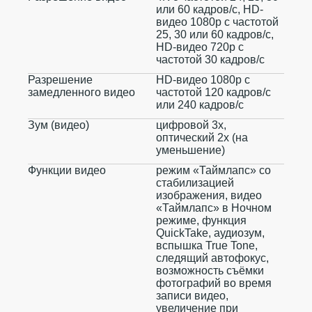
или 60 кадров/ с, HD-
видео 1080p с частотой
25, 30 или 60 кадров/ с,
HD-видео 720p с
частотой 30 кадров/ с
Разрешение
HD-видео 1080р c
замедленного видео
частотой 120 кадров/ с
или 240 кадров/ с
Зум (видео)
цифровой 3х,
оптический 2x (на
уменьшение)
Функции видео
режим «Таймлапс» со
стабилизацией
изображения, видео
«Таймлапс» в Ночном
режиме, функция
QuickTake, аудиозум,
вспышка True Tone,
следящий автофокус,
возможность съёмки
фотографий во время
записи видео,
увеличение при