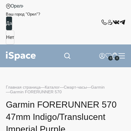
Орел
Ваш город "
Орел
"?
0
0
Главная страница
Каталог
Смарт-часы
Garmin
Garmin FORERUNNER 570
Garmin FORERUNNER 570
47mm Indigo/Translucent
Imperial Purple