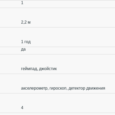
1
2,2 м
1 год
да
геймпад, джойстик
акселерометр, гироскоп, детектор движения
4