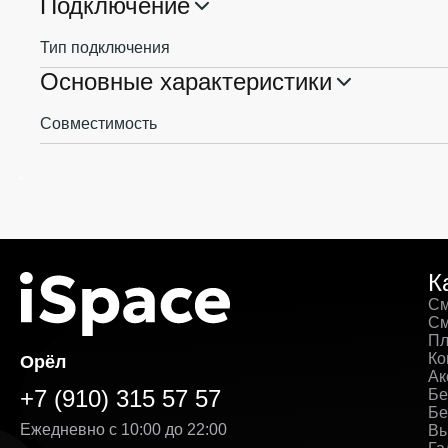
Подключение
Тип подключения
Основные характеристики
Совместимость
К
См
См
Пл
Ко
Орёл
Ак
+7 (910) 315 57 57
Бе
Бе
Ежедневно с 10:00 до 22:00
Вы