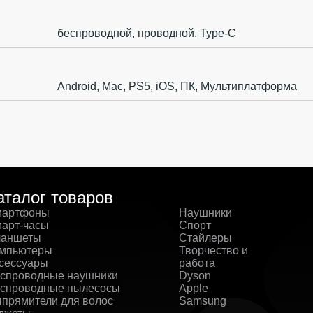
беспроводной, проводной, Type-C
Android, Mac, PS5, iOS, ПК, Мультиплатформа
аталог товаров
артфоны
Наушники
арт-часы
Спорт
аншеты
Стайлеры
мпьютеры
Творчество и
сессуары
работа
спроводные наушники
Dyson
спроводные пылесосы
Apple
прямители для волос
Samsung