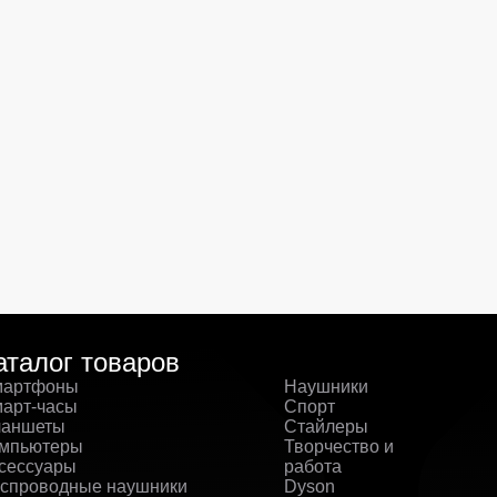
аталог товаров
артфоны
Наушники
арт-часы
Спорт
аншеты
Стайлеры
мпьютеры
Творчество и
сессуары
работа
спроводные наушники
Dyson