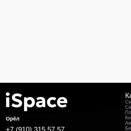
К
См
См
Пл
Ко
Орёл
Ак
+7 (910) 315 57 57
Бе