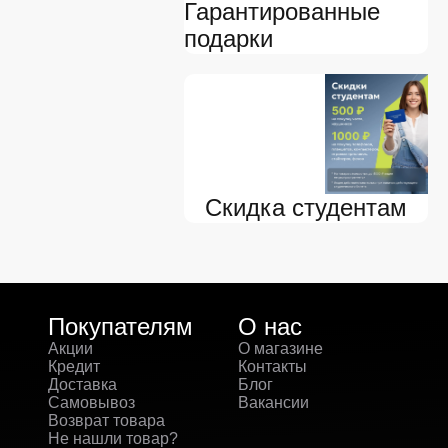
Гарантированные
подарки
Скидка студентам
Покупателям
О нас
Акции
О магазине
Кредит
Контакты
Доставка
Блог
Самовывоз
Вакансии
Возврат товара
Не нашли товар?